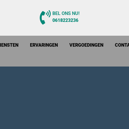
BEL ONS NU!
0618223236
IENSTEN
ERVARINGEN
VERGOEDINGEN
CONT