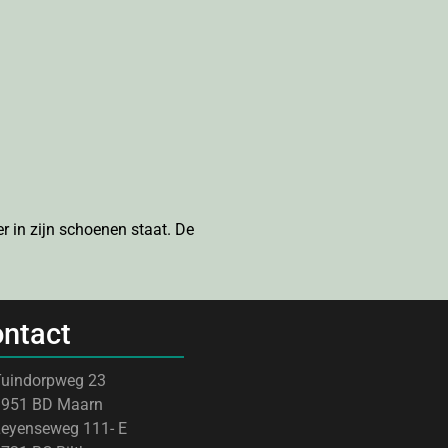
r in zijn schoenen staat. De
ntact
uindorpweg 23
3951 BD Maarn
eyenseweg 111- E