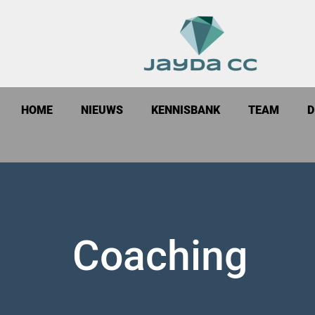
HOME
NIEUWS
KENNISBANK
TEAM
D
Coaching