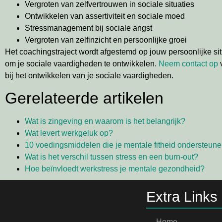
Vergroten van zelfvertrouwen in sociale situaties
Ontwikkelen van assertiviteit en sociale moed
Stressmanagement bij sociale angst
Vergroten van zelfinzicht en persoonlijke groei
Het coachingstraject wordt afgestemd op jouw persoonlijke s
om je sociale vaardigheden te ontwikkelen.
Neem contact op
v
bij het ontwikkelen van je sociale vaardigheden.
Gerelateerde artikelen
Wat is zingeving en waarom is het belangrijk?
Wat levert werkgeluk op?
10 voedingsmiddelen die je mentale fitheid ondersteun
Wat is het verschil tussen stress en een burn-out?
Hoe beïnvloedt werkstress je mentale gezondheid?
Extra Links
Home