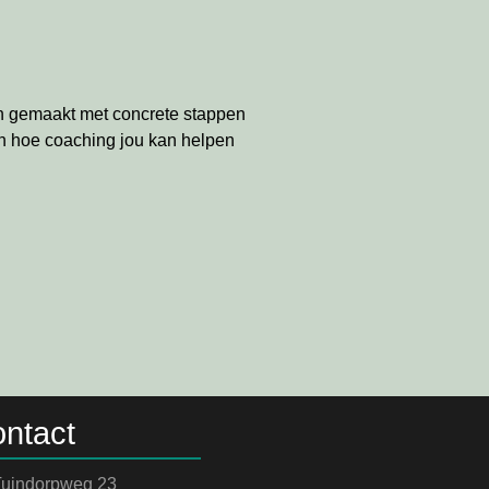
an gemaakt met concrete stappen
en hoe coaching jou kan helpen
ntact
uindorpweg 23