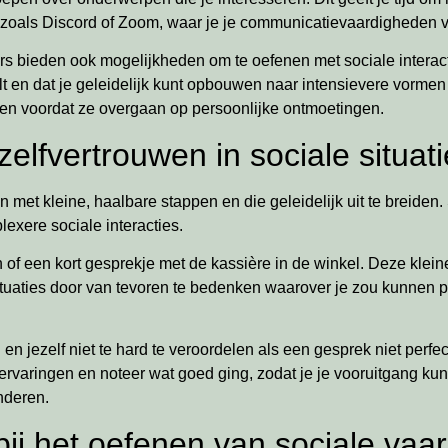
zoals Discord of Zoom, waar je je communicatievaardigheden v
s bieden ook mogelijkheden om te oefenen met sociale interact
voelt en dat je geleidelijk kunt opbouwen naar intensievere vorm
wen voordat ze overgaan op persoonlijke ontmoetingen.
zelfvertrouwen in sociale situat
n met kleine, haalbare stappen en die geleidelijk uit te breiden.
exere sociale interacties.
 of een kort gesprekje met de kassière in de winkel. Deze kle
 situaties door van tevoren te bedenken waarover je zou kunnen 
n jezelf niet te hard te veroordelen als een gesprek niet perfect
rvaringen en noteer wat goed ging, zodat je je vooruitgang kunt
nderen.
bij het oefenen van sociale va