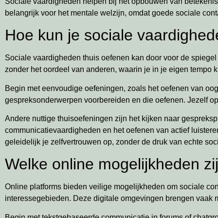
Sociale vaardigheden helpen bij het opbouwen van betekenisv
belangrijk voor het mentale welzijn, omdat goede sociale c
Hoe kun je sociale vaardighed
Sociale vaardigheden thuis oefenen kan door voor de spiegel 
zonder het oordeel van anderen, waarin je in je eigen tempo 
Begin met eenvoudige oefeningen, zoals het oefenen van oogcon
gespreksonderwerpen voorbereiden en die oefenen. Jezelf opn
Andere nuttige thuisoefeningen zijn het kijken naar gespre
communicatievaardigheden en het oefenen van actief luistere
geleidelijk je zelfvertrouwen op, zonder de druk van echte soci
Welke online mogelijkheden zi
Online platforms bieden veilige mogelijkheden om sociale co
interessegebieden. Deze digitale omgevingen brengen vaak m
Begin met tekstgebaseerde communicatie in forums of chatgroep