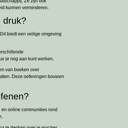
atschappij. Ze zijn ook
eid kunnen verminderen.
e druk?
Dit biedt een veilige omgeving
erschillende
ar je nog aan kunt werken.
zen van boeken over
 vatten. Deze oefeningen bouwen
efenen?
n en online communities rond
n.
a te denken over je reacties.