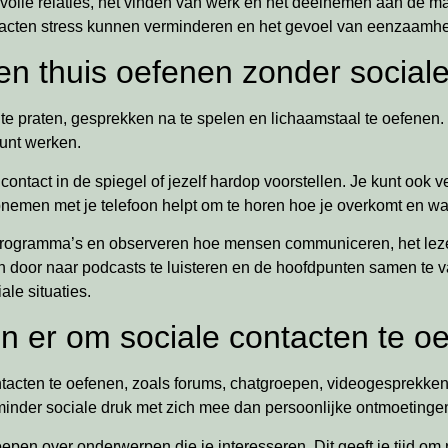
olle relaties, het vinden van werk en het deelnemen aan de ma
ontacten stress kunnen verminderen en het gevoel van eenzaamh
en thuis oefenen zonder social
te praten, gesprekken na te spelen en lichaamstaal te oefenen. 
kunt werken.
tact in de spiegel of jezelf hardop voorstellen. Je kunt ook v
emen met je telefoon helpt om te horen hoe je overkomt en wa
ksprogramma’s en observeren hoe mensen communiceren, het le
n door naar podcasts te luisteren en de hoofdpunten samen te
ale situaties.
jn er om sociale contacten te o
ntacten te oefenen, zoals forums, chatgroepen, videogesprekke
inder sociale druk met zich mee dan persoonlijke ontmoetinge
en over onderwerpen die je interesseren. Dit geeft je tijd om n