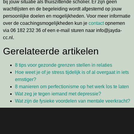
bij jouw situatie als thuiszittende scholier. Er zijn geen
wachtlijsten en de begeleiding wordt afgestemd op jouw
persoonlijke doelen en mogelijkheden. Voor meer informatie
over de coachingsmogelijkheden kun je
contact
opnemen
via 06 182 232 36 of een e-mail sturen naar info@jayda-
cc.nl.
Gerelateerde artikelen
8 tips voor gezonde grenzen stellen in relaties
Hoe weet je of je stress tijdelijk is of al overgaat in iets
ernstiger?
8 manieren om perfectionisme op het werk los te laten
Wat zeg je tegen iemand met depressie?
Wat zijn de fysieke voordelen van mentale veerkracht?