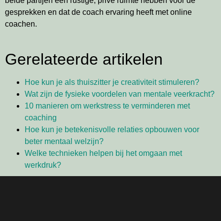
beide partijen een rustige, privé ruimte hebben voor de
gesprekken en dat de coach ervaring heeft met online
coachen.
Gerelateerde artikelen
Hoe kun je als thuiszitter je creativiteit stimuleren?
Wat zijn de fysieke voordelen van mentale veerkracht?
10 manieren om werkstress te verminderen met
coaching
Hoe kun je betekenisvolle relaties opbouwen voor
beter mentaal welzijn?
Welke technieken helpen bij het omgaan met
werkdruk?