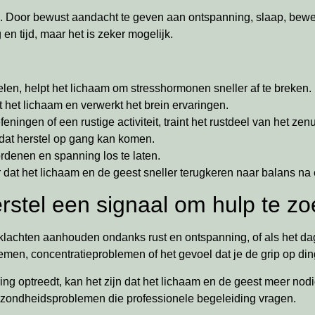
eren. Door bewust aandacht te geven aan ontspanning, slaap, be
en tijd, maar het is zeker mogelijk.
len, helpt het lichaam om stresshormonen sneller af te breken.
t het lichaam en verwerkt het brein ervaringen.
ningen of een rustige activiteit, traint het rustdeel van het zen
rdat herstel op gang kan komen.
rdenen en spanning los te laten.
r dat het lichaam en de geest sneller terugkeren naar balans na
rstel een signaal om hulp te z
lachten aanhouden ondanks rust en ontspanning, of als het dage
en, concentratieproblemen of het gevoel dat je de grip op ding
g optreedt, kan het zijn dat het lichaam en de geest meer nodi
ezondheidsproblemen die professionele begeleiding vragen.