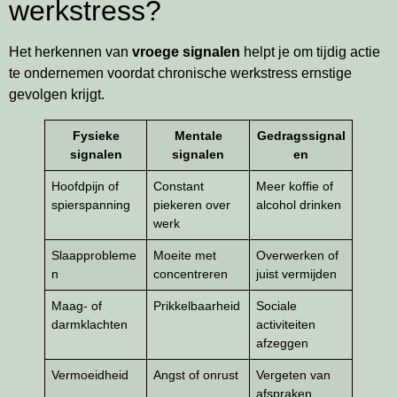
werkstress?
Het herkennen van
vroege signalen
helpt je om tijdig actie
te ondernemen voordat chronische werkstress ernstige
gevolgen krijgt.
Fysieke
Mentale
Gedragssignal
signalen
signalen
en
Hoofdpijn of
Constant
Meer koffie of
spierspanning
piekeren over
alcohol drinken
werk
Slaapprobleme
Moeite met
Overwerken of
n
concentreren
juist vermijden
Maag- of
Prikkelbaarheid
Sociale
darmklachten
activiteiten
afzeggen
Vermoeidheid
Angst of onrust
Vergeten van
afspraken