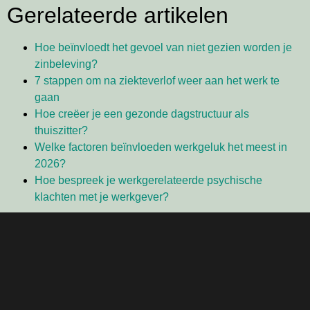
Gerelateerde artikelen
Hoe beïnvloedt het gevoel van niet gezien worden je
zinbeleving?
7 stappen om na ziekteverlof weer aan het werk te
gaan
Hoe creëer je een gezonde dagstructuur als
thuiszitter?
Welke factoren beïnvloeden werkgeluk het meest in
2026?
Hoe bespreek je werkgerelateerde psychische
klachten met je werkgever?