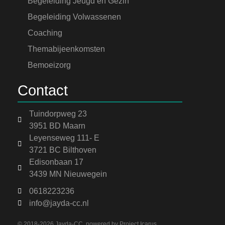
Begeleiding Jeugd en Gezin
Begeleiding Volwassenen
Coaching
Themabijeenkomsten
Bemoeizorg
Contact
Tuindorpweg 23
3951 BD Maarn
Leyenseweg 111- E
3721 BC Bilthoven
Edisonbaan 17
3439 MN Nieuwegein
0618223236
info@jayda-cc.nl
© 2018-2026 Jayda-CC, powered by
Project Icarus