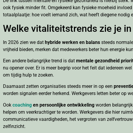
De link tussen mentale en fysieke gezondheid is hierbij sterk.
ook fysiek minder fit. Omgekeerd kan fysieke moeheid invloe
totaalplaatje: hoe voelt iemand zich, wat heeft diegene nodig 
Welke vitaliteitstrends zie je 
In 2026 zien we dat
hybride werken en balans
steeds normaler
vrijheid bieden, merken dat medewerkers beter hun energie kun
Een andere belangrijke trend is dat
mentale gezondheid priorite
nu opener over. Er is meer begrip voor het feit dat iedereen w
om tijdig hulp te zoeken.
Daarnaast zetten organisaties steeds meer in op een
preventi
worden signalen eerder herkend. Werkgevers letten beter op we
Ook
coaching
en persoonlijke ontwikkeling
worden belangrijke
helpen om veerkrachtiger te worden. Werkgevers die hier ruimt
communicatieve vaardigheden, het vergroten van zelfvertrouwen
zelfinzicht.