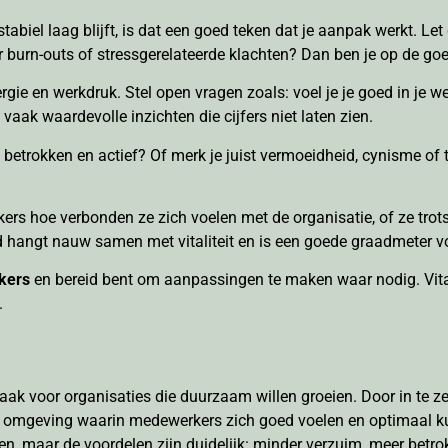
stabiel laag blijft, is dat een goed teken dat je aanpak werkt. Let
r burn-outs of stressgerelateerde klachten? Dan ben je op de go
rgie en werkdruk. Stel open vragen zoals: voel je je goed in je w
aak waardevolle inzichten die cijfers niet laten zien.
 betrokken en actief? Of merk je juist vermoeidheid, cynisme of
rs hoe verbonden ze zich voelen met de organisatie, of ze trots
id hangt nauw samen met vitaliteit en is een goede graadmeter v
rkers
en bereid bent om aanpassingen te maken waar nodig. Vitali
.
ak voor organisaties die duurzaam willen groeien. Door in te zette
en omgeving waarin medewerkers zich goed voelen en optimaal ku
sen, maar de voordelen zijn duidelijk: minder verzuim, meer bet