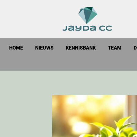
HOME
NIEUWS
KENNISBANK
TEAM
D