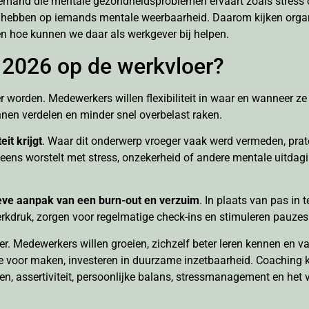
 Iemand die mentale gezondheidsproblemen ervaart zoals stress o
d hebben op iemands mentale weerbaarheid. Daarom kijken organ
en hoe kunnen we daar als werkgever bij helpen.
in 2026 op de werkvloer?
 worden. Medewerkers willen flexibiliteit in waar en wanneer z
nen verdelen en minder snel overbelast raken.
it krijgt
. Waar dit onderwerp vroeger vaak werd vermeden, pra
el eens worstelt met stress, onzekerheid of andere mentale uitdag
eve aanpak van een burn-out en verzuim
. In plaats van pas in t
rkdruk, zorgen voor regelmatige check-ins en stimuleren pauzes 
r. Medewerkers willen groeien, zichzelf beter leren kennen en 
e voor maken, investeren in duurzame inzetbaarheid. Coaching k
, assertiviteit, persoonlijke balans, stressmanagement en het 