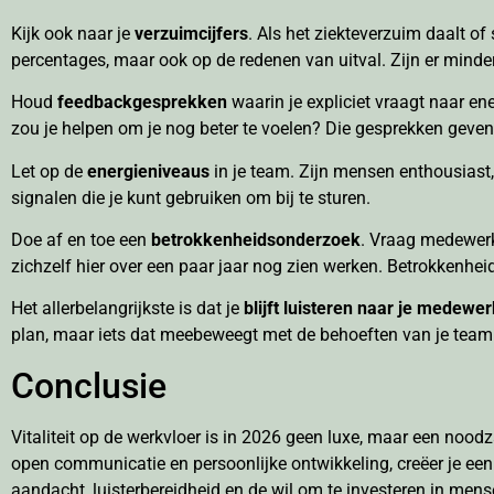
Kijk ook naar je
verzuimcijfers
. Als het ziekteverzuim daalt of 
percentages, maar ook op de redenen van uitval. Zijn er minde
Houd
feedbackgesprekken
waarin je expliciet vraagt naar ene
zou je helpen om je nog beter te voelen? Die gesprekken geven v
Let op de
energieniveaus
in je team. Zijn mensen enthousiast,
signalen die je kunt gebruiken om bij te sturen.
Doe af en toe een
betrokkenheidsonderzoek
. Vraag medewerke
zichzelf hier over een paar jaar nog zien werken. Betrokkenhe
Het allerbelangrijkste is dat je
blijft luisteren naar je medewe
plan, maar iets dat meebeweegt met de behoeften van je team
Conclusie
Vitaliteit op de werkvloer is in 2026 geen luxe, maar een noodza
open communicatie en persoonlijke ontwikkeling, creëer je e
aandacht, luisterbereidheid en de wil om te investeren in men