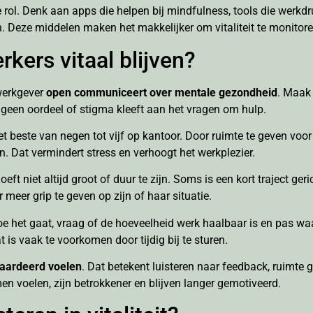
 rol. Denk aan apps die helpen bij mindfulness, tools die werkdr
eze middelen maken het makkelijker om vitaliteit te monitoren
kers vitaal blijven?
 werkgever
open communiceert over mentale gezondheid
. Maak 
r geen oordeel of stigma kleeft aan het vragen om hulp.
het beste van negen tot vijf op kantoor. Door ruimte te geven voo
. Dat vermindert stress en verhoogt het werkplezier.
 hoeft niet altijd groot of duur te zijn. Soms is een kort traject 
eer grip te geven op zijn of haar situatie.
e het gaat, vraag of de hoeveelheid werk haalbaar is en pas waar
 is vaak te voorkomen door tijdig bij te sturen.
aardeerd voelen
. Dat betekent luisteren naar feedback, ruimte
 voelen, zijn betrokkener en blijven langer gemotiveerd.